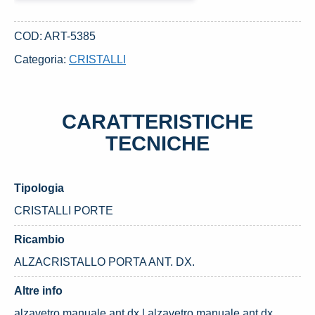
ANT.
DX.
COD:
ART-5385
USATO
Categoria:
CRISTALLI
DAL
2006
FIAT
CARATTERISTICHE
PANDA
«II»
TECNICHE
(2004)
quantità
Tipologia
CRISTALLI PORTE
Ricambio
ALZACRISTALLO PORTA ANT. DX.
Altre info
alzavetro manuale ant.dx | alzavetro manuale ant.dx