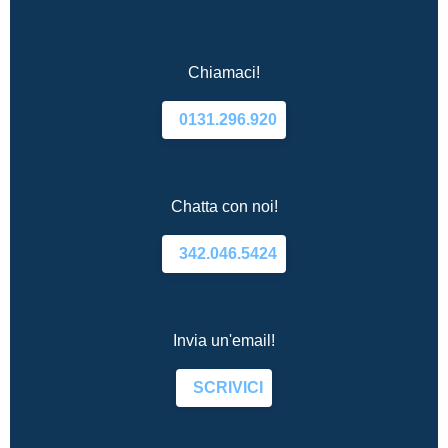
Chiamaci!
0131.296.920
Chatta con noi!
342.046.5424
Invia un'email!
SCRIVICI