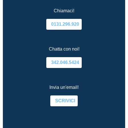
Chiamaci!
0131.296.920
Chatta con noi!
342.046.5424
Invia un'email!
SCRIVICI