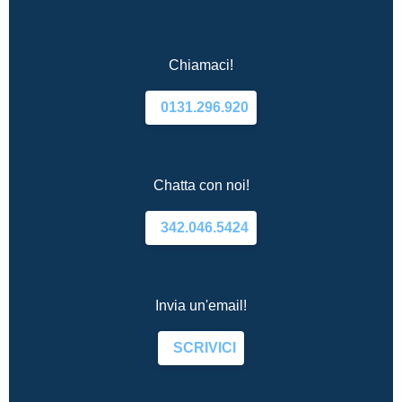
Chiamaci!
0131.296.920
Chatta con noi!
342.046.5424
Invia un'email!
SCRIVICI