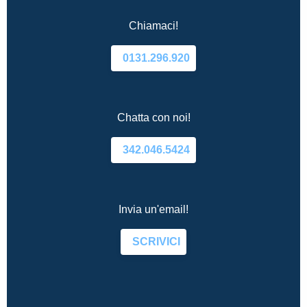
Chiamaci!
0131.296.920
Chatta con noi!
342.046.5424
Invia un'email!
SCRIVICI