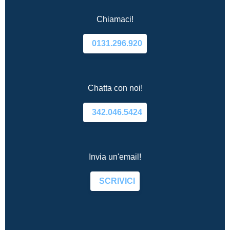
Chiamaci!
0131.296.920
Chatta con noi!
342.046.5424
Invia un'email!
SCRIVICI