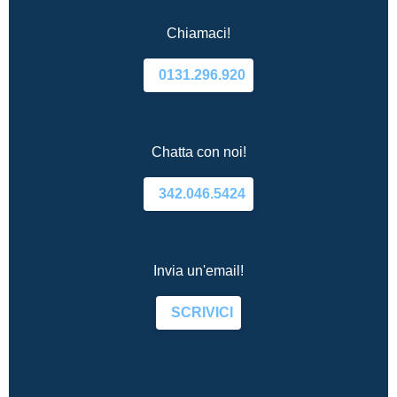
Chiamaci!
0131.296.920
Chatta con noi!
342.046.5424
Invia un'email!
SCRIVICI