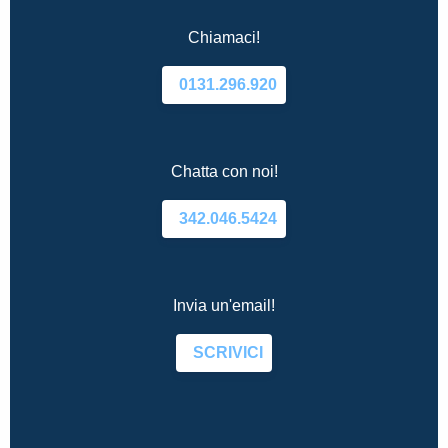
Chiamaci!
0131.296.920
Chatta con noi!
342.046.5424
Invia un'email!
SCRIVICI