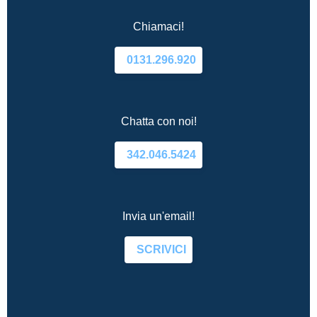
Chiamaci!
0131.296.920
Chatta con noi!
342.046.5424
Invia un'email!
SCRIVICI