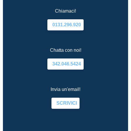
Chiamaci!
0131.296.920
Chatta con noi!
342.046.5424
Invia un'email!
SCRIVICI