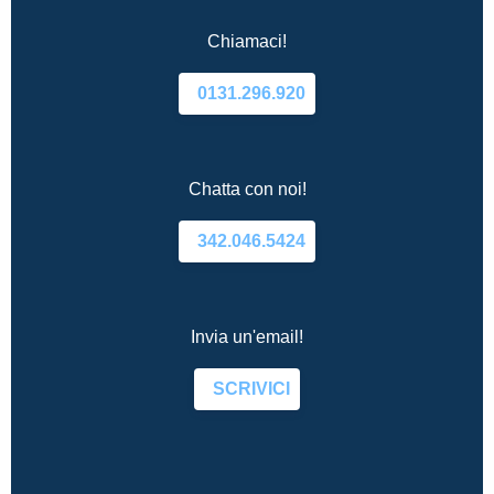
Chiamaci!
0131.296.920
Chatta con noi!
342.046.5424
Invia un'email!
SCRIVICI