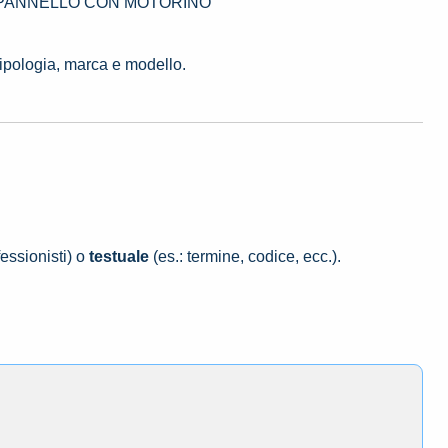
8362 PANNELLO CON MOTORINO
tipologia, marca e modello.
essionisti) o
testuale
(es.: termine, codice, ecc.).