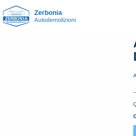
Zerbonia
Autodemolizioni
-
Q
C