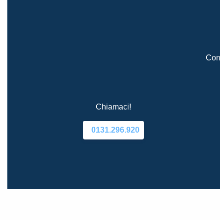
Cont
Chiamaci!
0131.296.920