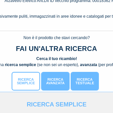
Alzavetro Eletrico Ant.Dx ID vecchio programma: 0001
ssivamente puliti, immagazzinati in aree idonee e catalogati per 
Non è il prodotto che stavi cercando?
FAI UN'ALTRA RICERCA
Cerca il tuo ricambio!
una
ricerca semplice
(se non sei un esperto),
avanzata
(per prof
RICERCA
RICERCA
RICERCA
SEMPLICE
AVANZATA
TESTUALE
RICERCA SEMPLICE