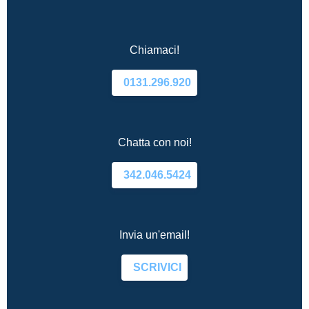
Chiamaci!
0131.296.920
Chatta con noi!
342.046.5424
Invia un'email!
SCRIVICI