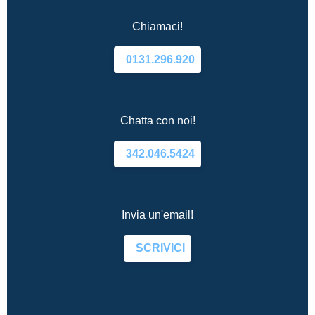
Chiamaci!
0131.296.920
Chatta con noi!
342.046.5424
Invia un'email!
SCRIVICI