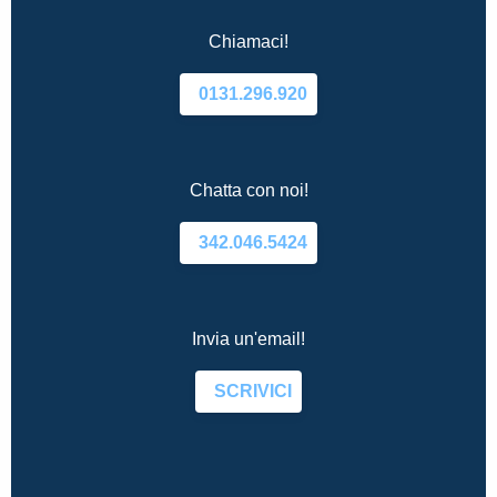
Chiamaci!
0131.296.920
Chatta con noi!
342.046.5424
Invia un'email!
SCRIVICI