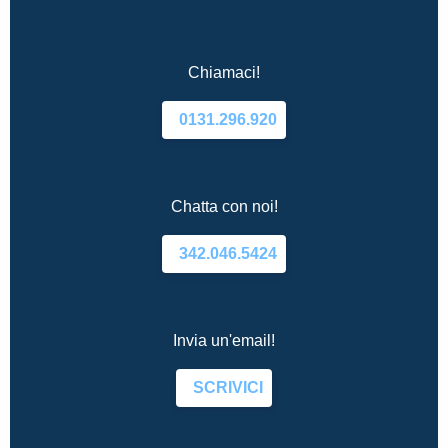
Chiamaci!
0131.296.920
Chatta con noi!
342.046.5424
Invia un'email!
SCRIVICI