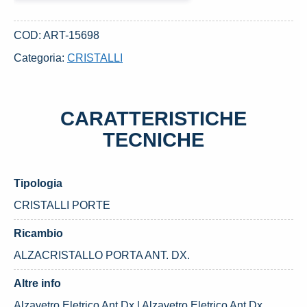
ANT.
DX.
COD:
ART-15698
USATO
Categoria:
CRISTALLI
DAL
2012
FORD
CARATTERISTICHE
FOCUS
«II»
TECNICHE
(2005)
quantità
Tipologia
CRISTALLI PORTE
Ricambio
ALZACRISTALLO PORTA ANT. DX.
Altre info
Alzavetro Eletrico Ant.Dx | Alzavetro Eletrico Ant.Dx