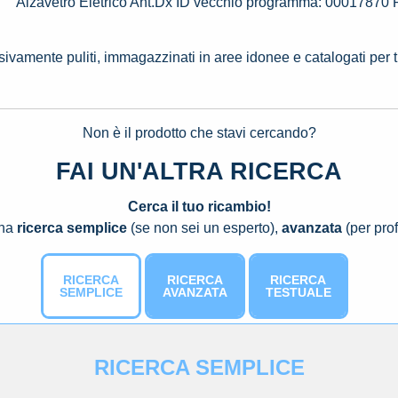
Alzavetro Eletrico Ant.Dx ID vecchio programma: 000178
ssivamente puliti, immagazzinati in aree idonee e catalogati per 
Non è il prodotto che stavi cercando?
FAI UN'ALTRA RICERCA
Cerca il tuo ricambio!
una
ricerca semplice
(se non sei un esperto),
avanzata
(per prof
RICERCA
RICERCA
RICERCA
SEMPLICE
AVANZATA
TESTUALE
RICERCA SEMPLICE