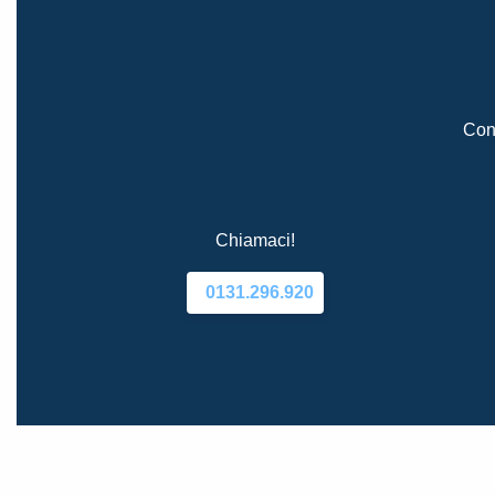
Cont
Chiamaci!
0131.296.920