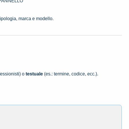
70 PANNELLO
tipologia, marca e modello.
essionisti) o
testuale
(es.: termine, codice, ecc.).