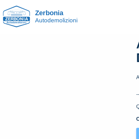
Zerbonia
Autodemolizioni
A
-
Q
C