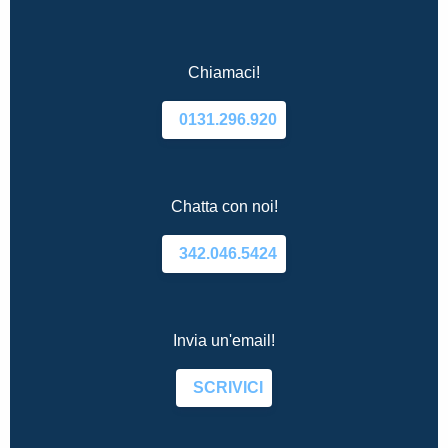
Chiamaci!
0131.296.920
Chatta con noi!
342.046.5424
Invia un'email!
SCRIVICI