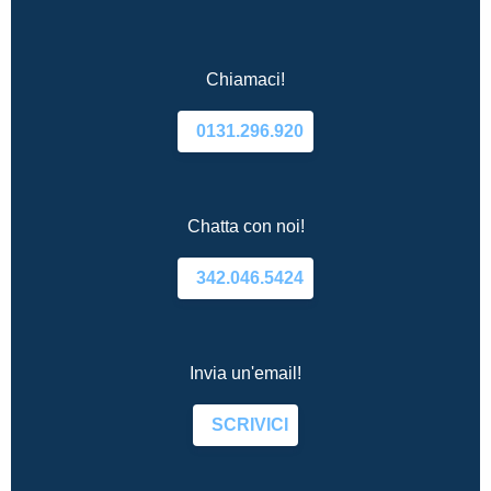
Chiamaci!
0131.296.920
Chatta con noi!
342.046.5424
Invia un'email!
SCRIVICI