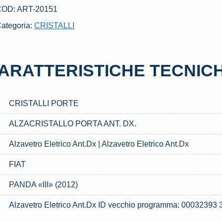
X.
COD:
ART-20151
SATO
ategoria:
CRISTALLI
AL
016
IAT
ARATTERISTICHE TECNIC
ANDA
III»
2012)
CRISTALLI PORTE
uantità
ALZACRISTALLO PORTA ANT. DX.
Alzavetro Eletrico Ant.Dx | Alzavetro Eletrico Ant.Dx
FIAT
PANDA «III» (2012)
Alzavetro Eletrico Ant.Dx ID vecchio programma: 00032393