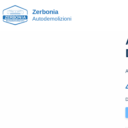
Zerbonia
Autodemolizioni
A
D
A
P
A