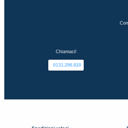
Cont
Chiamaci!
0131.296.920