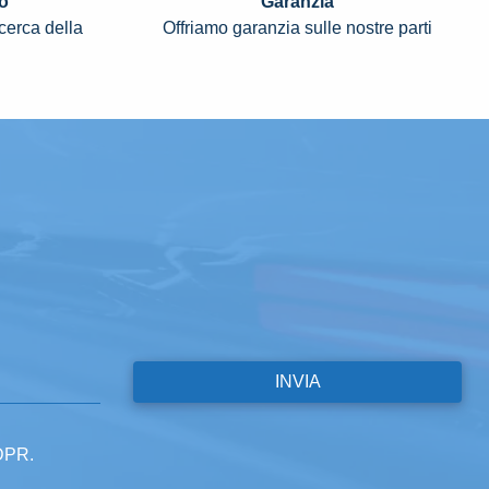
o
Garanzia
icerca della
Offriamo garanzia sulle nostre parti
GDPR.