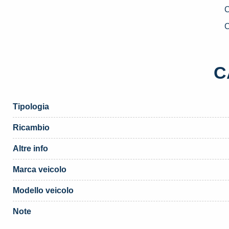
D
U
C
D
2
F
C
P
«
(
Tipologia
q
Ricambio
Altre info
Marca veicolo
Modello veicolo
Note