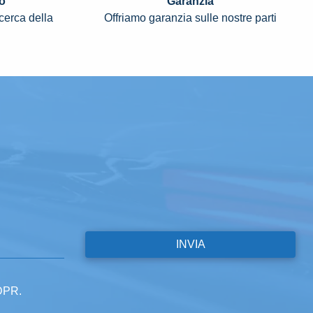
o
Garanzia
icerca della
Offriamo garanzia sulle nostre parti
GDPR.