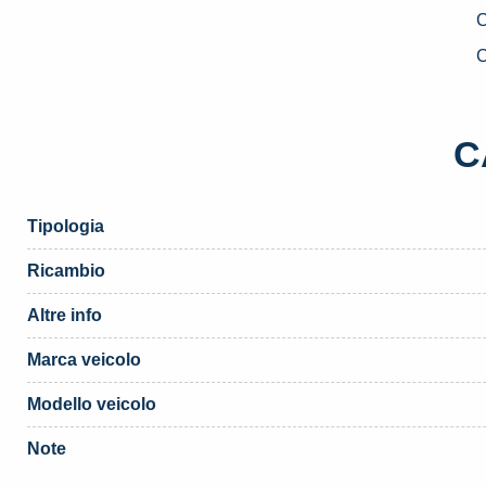
D
U
C
F
I
(
C
q
Tipologia
Ricambio
Altre info
Marca veicolo
Modello veicolo
Note