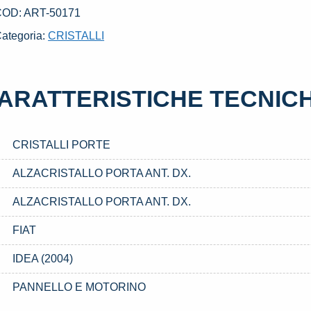
X.
COD:
ART-50171
SATO
ategoria:
CRISTALLI
IAT
DEA
2004)
ARATTERISTICHE TECNIC
uantità
CRISTALLI PORTE
ALZACRISTALLO PORTA ANT. DX.
ALZACRISTALLO PORTA ANT. DX.
FIAT
IDEA (2004)
PANNELLO E MOTORINO