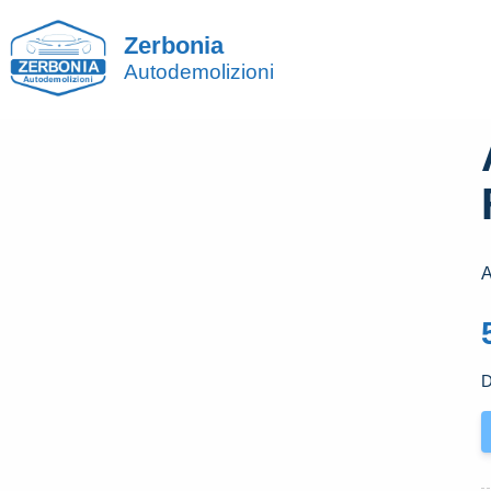
Zerbonia
Autodemolizioni
A
D
A
P
A