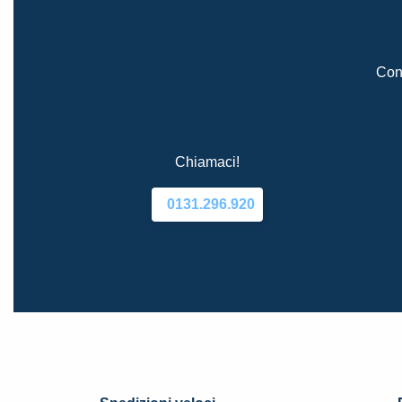
Cont
Chiamaci!
0131.296.920