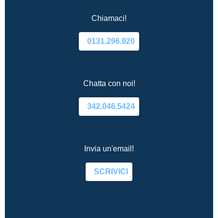
Chiamaci!
0131.296.920
Chatta con noi!
342.046.5424
Invia un'email!
SCRIVICI