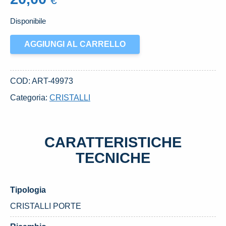
€
Disponibile
ALZACRISTALLO
AGGIUNGI AL CARRELLO
PORTA
ANT.
SX.
COD:
ART-49973
USATO
Categoria:
CRISTALLI
FIAT
PANDA
«I»
CARATTERISTICHE
(1991)
quantità
TECNICHE
Tipologia
CRISTALLI PORTE