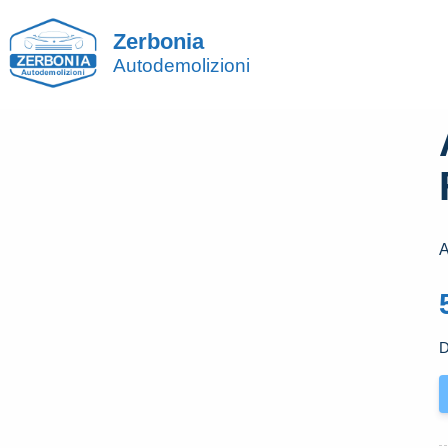
Zerbonia
Autodemolizioni
A
D
A
P
P