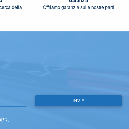
o
Garanzia
icerca della
Offriamo garanzia sulle nostre parti
GDPR.