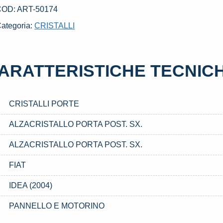
X.
COD:
ART-50174
SATO
ategoria:
CRISTALLI
IAT
DEA
2004)
ARATTERISTICHE TECNIC
uantità
CRISTALLI PORTE
ALZACRISTALLO PORTA POST. SX.
ALZACRISTALLO PORTA POST. SX.
FIAT
IDEA (2004)
PANNELLO E MOTORINO