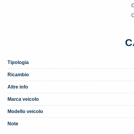
S
U
C
F
I
(
C
q
Tipologia
Ricambio
Altre info
Marca veicolo
Modello veicolo
Note