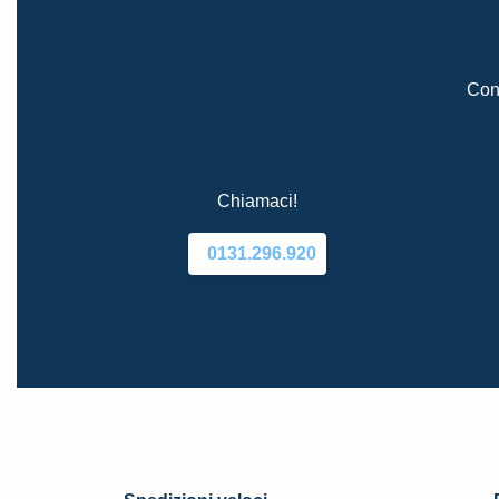
Cont
Chiamaci!
0131.296.920