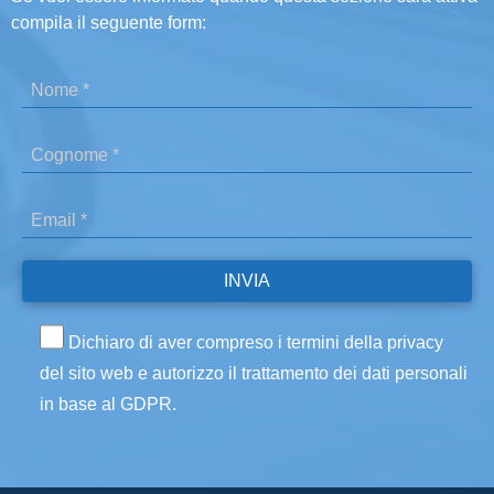
compila il seguente form:
Dichiaro di aver compreso i termini della privacy
del sito web e autorizzo il trattamento dei dati personali
in base al GDPR.