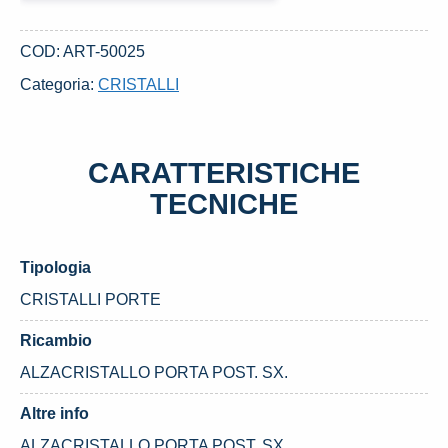
POST.
SX.
COD:
ART-50025
USATO
Categoria:
CRISTALLI
LANCIA
MUSA
«II»
CARATTERISTICHE
(2007)
quantità
TECNICHE
Tipologia
CRISTALLI PORTE
Ricambio
ALZACRISTALLO PORTA POST. SX.
Altre info
ALZACRISTALLO PORTA POST. SX.