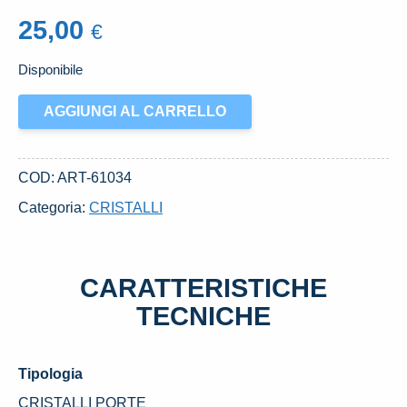
25,00
€
Disponibile
MOTORINO
AGGIUNGI AL CARRELLO
ALZACRISTALLO
PORTA
ANT.
COD:
ART-61034
DX.
Categoria:
CRISTALLI
USATO
FORD
FIESTA
CARATTERISTICHE
«VI»
(2008)
TECNICHE
quantità
Tipologia
CRISTALLI PORTE