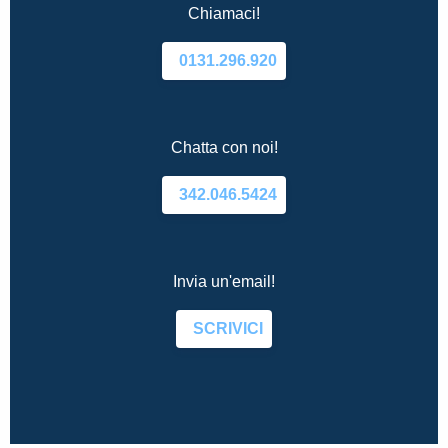
Chiamaci!
0131.296.920
Chatta con noi!
342.046.5424
Invia un'email!
SCRIVICI