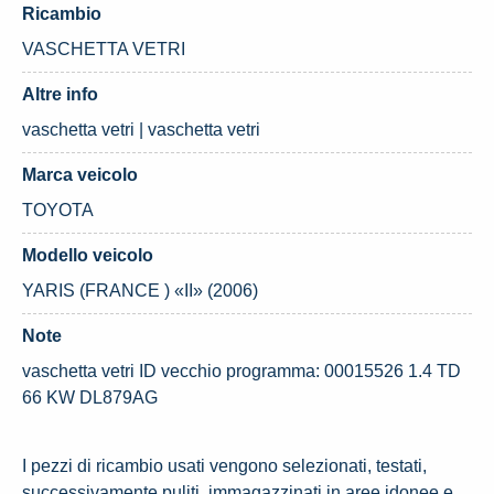
Ricambio
VASCHETTA VETRI
Altre info
vaschetta vetri | vaschetta vetri
Marca veicolo
TOYOTA
Modello veicolo
YARIS (FRANCE ) «II» (2006)
Note
vaschetta vetri ID vecchio programma: 00015526 1.4 TD
66 KW DL879AG
I pezzi di ricambio usati vengono selezionati, testati,
successivamente puliti, immagazzinati in aree idonee e