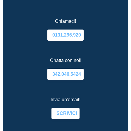
Chiamaci!
0131.296.920
Chatta con noi!
342.046.5424
Invia un'email!
SCRIVICI