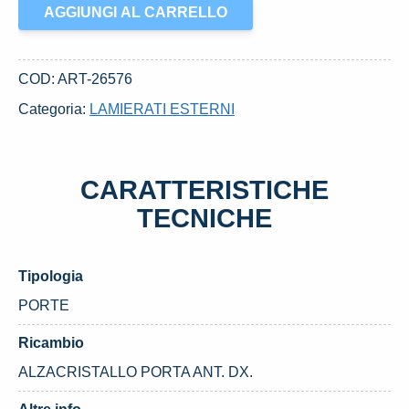
ALZACRISTALLO
AGGIUNGI AL CARRELLO
PORTA
ANT.
DX.
COD:
ART-26576
USATO
Categoria:
LAMIERATI ESTERNI
DAL
2006
MINI
CARATTERISTICHE
MINI
COOPER
TECNICHE
«R56»
(2007)
Tipologia
quantità
PORTE
Ricambio
ALZACRISTALLO PORTA ANT. DX.