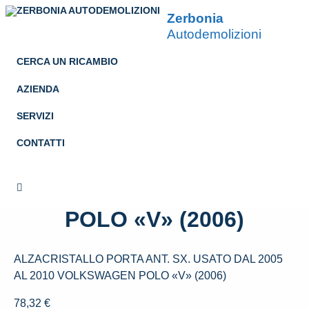
Zerbonia
Autodemolizioni
CERCA UN RICAMBIO
AZIENDA
SERVIZI
ALZACRISTALLO PORTA
CONTATTI
ANT. SX. USATO DAL 2005
AL 2010 VOLKSWAGEN
POLO «V» (2006)
ALZACRISTALLO PORTA ANT. SX. USATO DAL 2005
AL 2010 VOLKSWAGEN POLO «V» (2006)
78,32
€