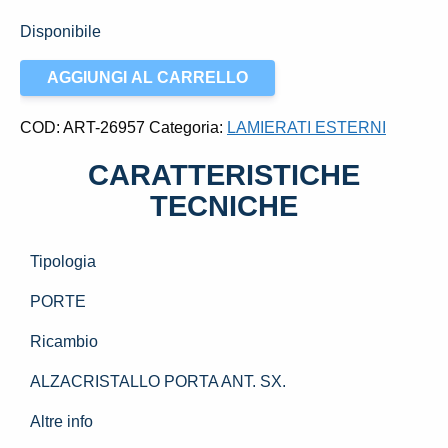
Disponibile
ALZACRISTALLO
AGGIUNGI AL CARRELLO
PORTA
ANT.
COD:
ART-26957
Categoria:
LAMIERATI ESTERNI
SX.
CARATTERISTICHE
USATO
DAL
TECNICHE
2005
AL
Tipologia
2010
VOLKSWAGEN
PORTE
POLO
Ricambio
«V»
(2006)
ALZACRISTALLO PORTA ANT. SX.
quantità
Altre info