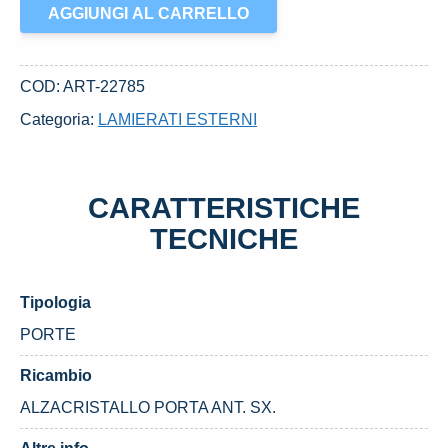
ALZACRISTALLO
AGGIUNGI AL CARRELLO
PORTA
ANT.
SX.
COD:
ART-22785
USATO
Categoria:
LAMIERATI ESTERNI
DAL
2006
AL
CARATTERISTICHE
2010
LANCIA
TECNICHE
YPSILON
«II»
Tipologia
(2006)
quantità
PORTE
Ricambio
ALZACRISTALLO PORTA ANT. SX.