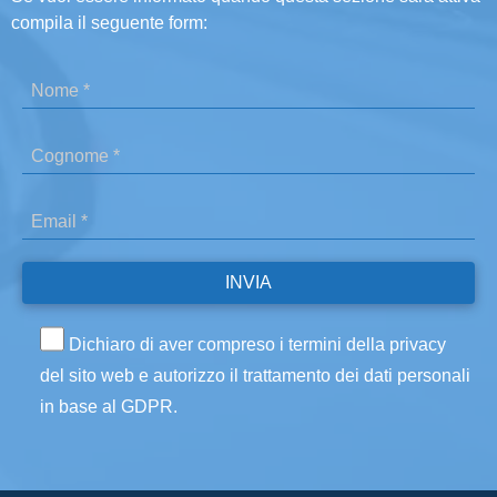
compila il seguente form:
Dichiaro di aver compreso i termini della privacy
del sito web e autorizzo il trattamento dei dati personali
in base al GDPR.