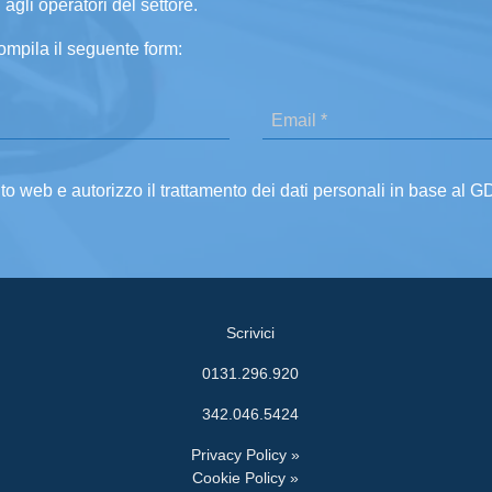
 agli operatori del settore.
ompila il seguente form:
ito web e autorizzo il trattamento dei dati personali in base al 
Scrivici
0131.296.920
342.046.5424
Privacy Policy »
Cookie Policy »