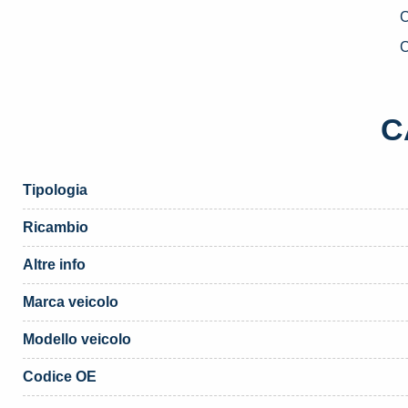
S
U
C
D
2
A
C
2
F
P
Tipologia
«
(
Ricambio
q
Altre info
Marca veicolo
Modello veicolo
Codice OE