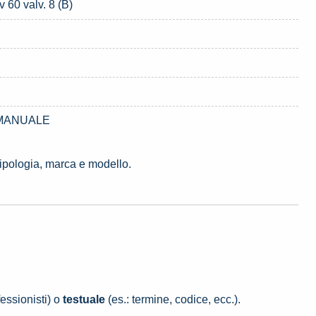
 60 valv. 8 (B)
8 MANUALE
tipologia, marca e modello.
essionisti) o
testuale
(es.: termine, codice, ecc.).