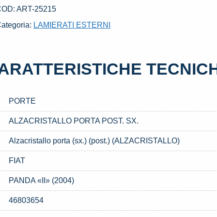
X.
COD:
ART-25215
SATO
ategoria:
LAMIERATI ESTERNI
AL
003
L
ARATTERISTICHE TECNIC
009
IAT
ANDA
PORTE
II»
2004)
ALZACRISTALLO PORTA POST. SX.
uantità
Alzacristallo porta (sx.) (post.) (ALZACRISTALLO)
FIAT
PANDA «II» (2004)
46803654