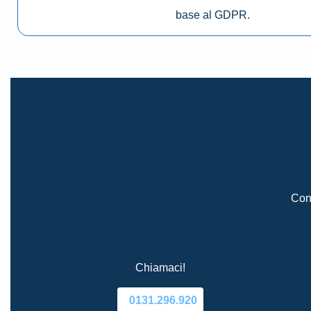
base al GDPR.
Cont
Chiamaci!
0131.296.920