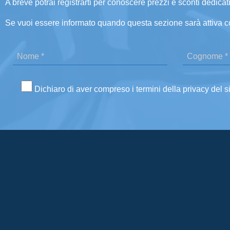
A breve potrai registrarti per conoscere prezzi e sconti dedicati
Se vuoi essere informato quando questa sezione sarà attiva c
Dichiaro di aver compreso i termini della privacy del s