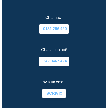
Chiamaci!
0131.296.920
Chatta con noi!
342.046.5424
Invia un'email!
SCRIVICI