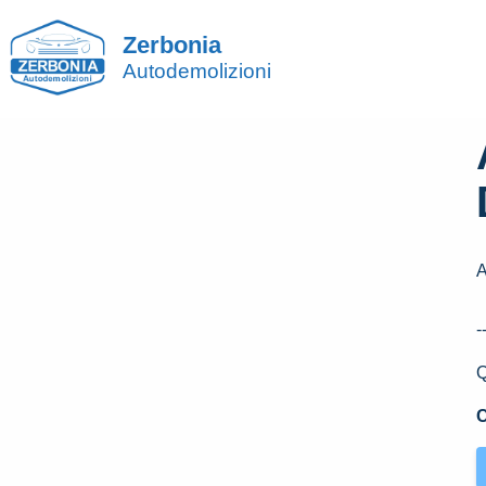
Zerbonia
Autodemolizioni
A
-
Q
C