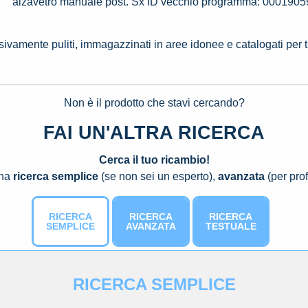
alzavetro manuale post. Sx ID vecchio programma: 0001905
ssivamente puliti, immagazzinati in aree idonee e catalogati per 
Non è il prodotto che stavi cercando?
FAI UN'ALTRA RICERCA
Cerca il tuo ricambio!
una
ricerca semplice
(se non sei un esperto),
avanzata
(per prof
RICERCA
RICERCA
RICERCA
SEMPLICE
AVANZATA
TESTUALE
RICERCA SEMPLICE