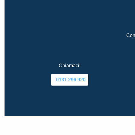
Cont
Chiamaci!
0131.296.920