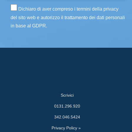
Dichiaro di aver compreso i termini della privacy
del sito web e autorizzo il trattamento dei dati personali
in base al GDPR.
Scrivici
0131.296.920
342.046.5424
Privacy Policy »