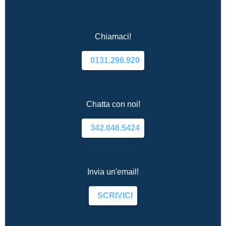
Chiamaci!
0131.296.920
Chatta con noi!
342.046.5424
Invia un'email!
SCRIVICI