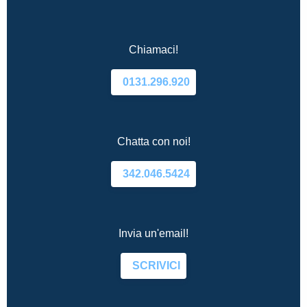
Chiamaci!
0131.296.920
Chatta con noi!
342.046.5424
Invia un'email!
SCRIVICI