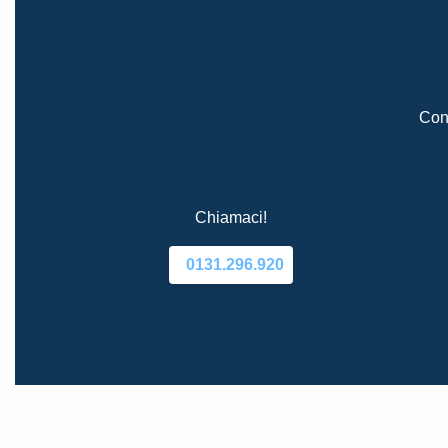
Cont
Chiamaci!
0131.296.920