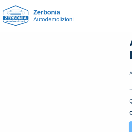
Zerbonia
Autodemolizioni
-
Q
C