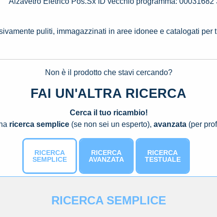
Alzavetro Eletrico Pos.Sx ID vecchio programma: 00031682
ssivamente puliti, immagazzinati in aree idonee e catalogati per 
Non è il prodotto che stavi cercando?
FAI UN'ALTRA RICERCA
Cerca il tuo ricambio!
una
ricerca semplice
(se non sei un esperto),
avanzata
(per prof
RICERCA
RICERCA
RICERCA
SEMPLICE
AVANZATA
TESTUALE
RICERCA SEMPLICE