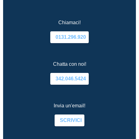
Chiamaci!
0131.296.920
Chatta con noi!
342.046.5424
Invia un'email!
SCRIVICI