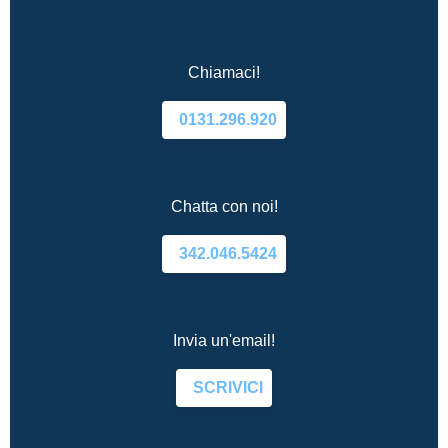
Chiamaci!
0131.296.920
Chatta con noi!
342.046.5424
Invia un'email!
SCRIVICI