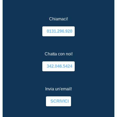
Chiamaci!
0131.296.920
Chatta con noi!
342.046.5424
Invia un'email!
SCRIVICI