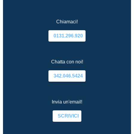
Chiamaci!
0131.296.920
Chatta con noi!
342.046.5424
Invia un'email!
SCRIVICI