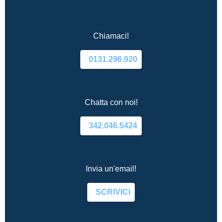
Chiamaci!
0131.296.920
Chatta con noi!
342.046.5424
Invia un'email!
SCRIVICI