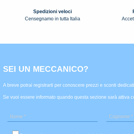
Spedizioni veloci
Censegnamo in tutta Italia
Accett
SEI UN MECCANICO?
A breve potrai registrarti per conoscere prezzi e sconti dedicati
Se vuoi essere informato quando questa sezione sarà attiva c