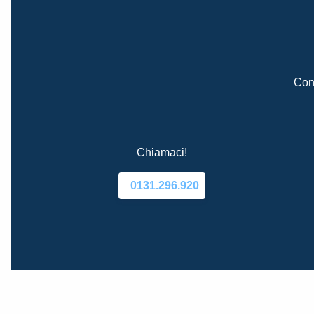
Cont
Chiamaci!
0131.296.920