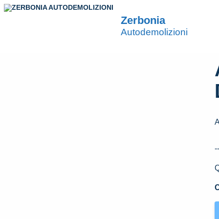
Zerbonia
Autodemolizioni
A
-
Q
C