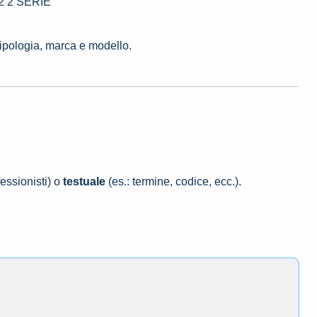
82 2 SERIE
tipologia, marca e modello.
essionisti) o
testuale
(es.: termine, codice, ecc.).