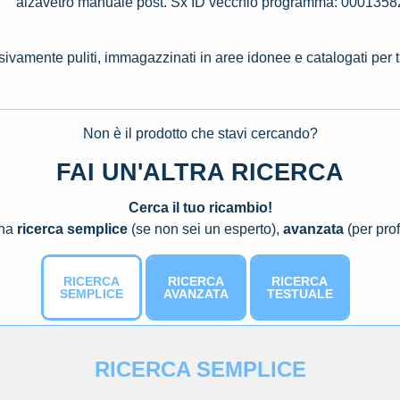
alzavetro manuale post. Sx ID vecchio programma: 000135
ssivamente puliti, immagazzinati in aree idonee e catalogati per 
Non è il prodotto che stavi cercando?
FAI UN'ALTRA RICERCA
Cerca il tuo ricambio!
una
ricerca semplice
(se non sei un esperto),
avanzata
(per prof
RICERCA
RICERCA
RICERCA
SEMPLICE
AVANZATA
TESTUALE
RICERCA SEMPLICE