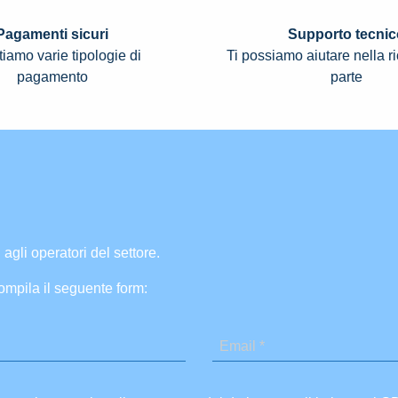
Pagamenti sicuri
Supporto tecnic
iamo varie tipologie di
Ti possiamo aiutare nella r
pagamento
parte
 agli operatori del settore.
ompila il seguente form: