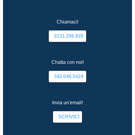
Chiamaci!
0131.296.920
Chatta con noi!
342.046.5424
Invia un'email!
SCRIVICI