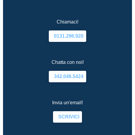
Chiamaci!
0131.296.920
Chatta con noi!
342.046.5424
Invia un'email!
SCRIVICI