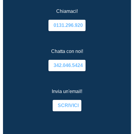
Chiamaci!
0131.296.920
Chatta con noi!
342.046.5424
Invia un'email!
SCRIVICI