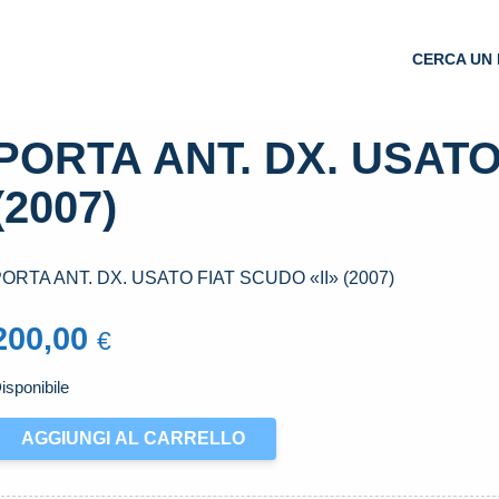
CERCA UN 
PORTA ANT. DX. USATO
(2007)
ORTA ANT. DX. USATO FIAT SCUDO «II» (2007)
200,00
€
isponibile
ORTA
AGGIUNGI AL CARRELLO
NT.
X.