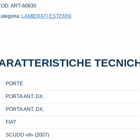
SATO
COD:
ART-60630
IAT
ategoria:
LAMIERATI ESTERNI
SCUDO
II»
2007)
uantità
ARATTERISTICHE TECNIC
PORTE
PORTA ANT. DX.
PORTA ANT. DX.
FIAT
SCUDO «II» (2007)