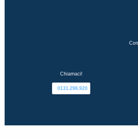
Cont
Chiamaci!
0131.296.920