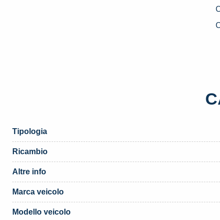
U
F
C
«
(
q
C
Tipologia
Ricambio
Altre info
Marca veicolo
Modello veicolo