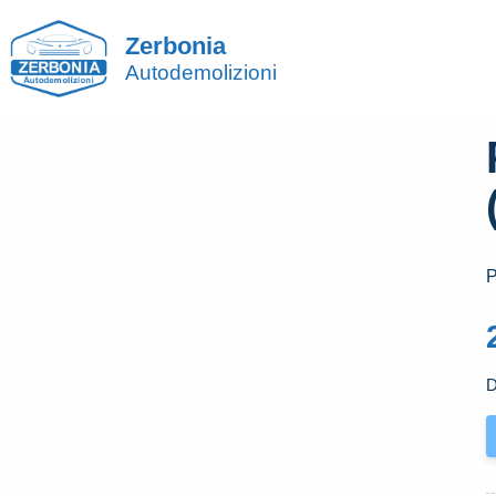
Zerbonia
Autodemolizioni
P
D
P
A
D