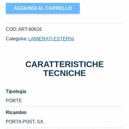
PORTA
AGGIUNGI AL CARRELLO
POST.
SX.
USATO
COD:
ART-60616
SEAT
Categoria:
LAMIERATI ESTERNI
IBIZA
V
«6J5»
CARATTERISTICHE
(2013)
quantità
TECNICHE
Tipologia
PORTE
Ricambio
PORTA POST. SX.