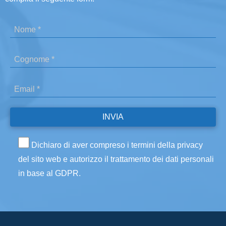
Dichiaro di aver compreso i termini della privacy
del sito web e autorizzo il trattamento dei dati personali
in base al GDPR.