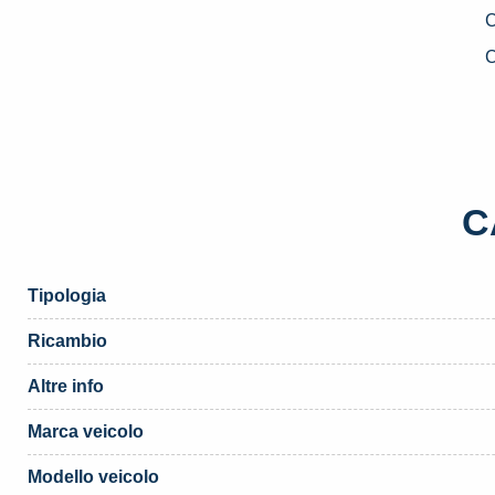
S
C
V
«
(
q
C
Tipologia
Ricambio
Altre info
Marca veicolo
Modello veicolo