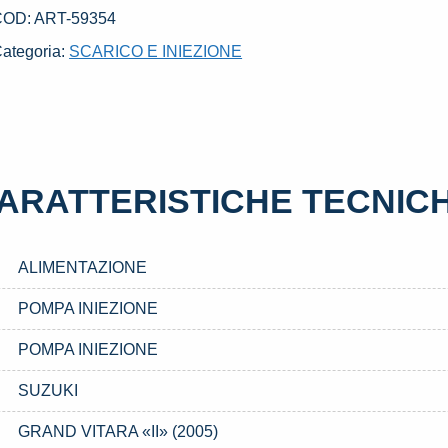
UZUKI
COD:
ART-59354
GRAND
ategoria:
SCARICO E INIEZIONE
ITARA
II»
2005)
uantità
ARATTERISTICHE TECNIC
ALIMENTAZIONE
POMPA INIEZIONE
POMPA INIEZIONE
SUZUKI
GRAND VITARA «II» (2005)