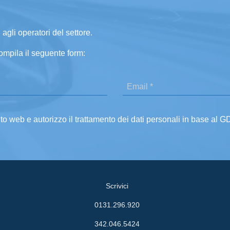
 agli operatori del settore.
ompila il seguente form:
ito web e autorizzo il trattamento dei dati personali in base al 
Scrivici
0131.296.920
342.046.5424