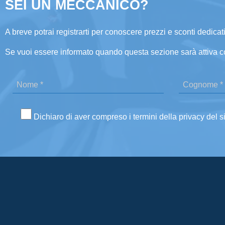
SEI UN MECCANICO?
A breve potrai registrarti per conoscere prezzi e sconti dedicati
Se vuoi essere informato quando questa sezione sarà attiva c
Dichiaro di aver compreso i termini della privacy del s