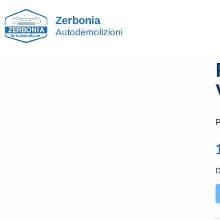
Zerbonia
Autodemolizioni
P
D
P
I
U